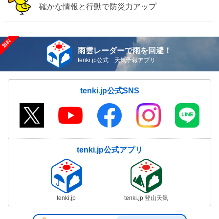
確かな情報と行動で防災力アップ
雨雲レーダーで雨を回避！
tenki.jp公式 天気予報アプリ
tenki.jp公式SNS
tenki.jp公式アプリ
tenki.jp
tenki.jp 登山天気