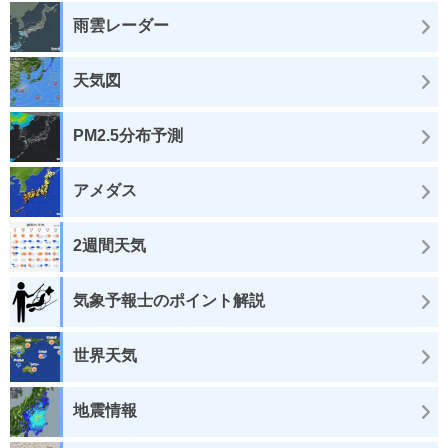
雨雲レーダー
天気図
PM2.5分布予測
アメダス
2週間天気
気象予報士のポイント解説
世界天気
地震情報