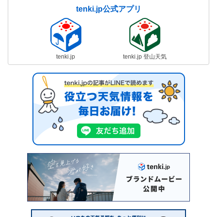
tenki.jp公式アプリ
tenki.jp
tenki.jp 登山天気