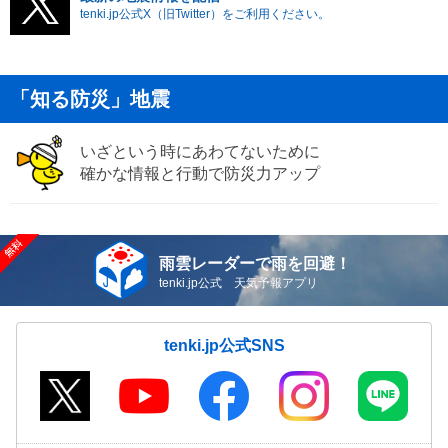
tenki.jp公式X（旧Twitter）をご利用ください。
「知る防災」地震
いざという時にあわてないために
確かな情報と行動で防災力アップ
雨雲レーダーで雨を回避！
tenki.jp公式 天気予報アプリ
tenki.jp公式SNS