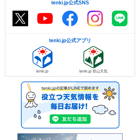
tenki.jp公式SNS
tenki.jp公式アプリ
tenki.jp
tenki.jp 登山天気