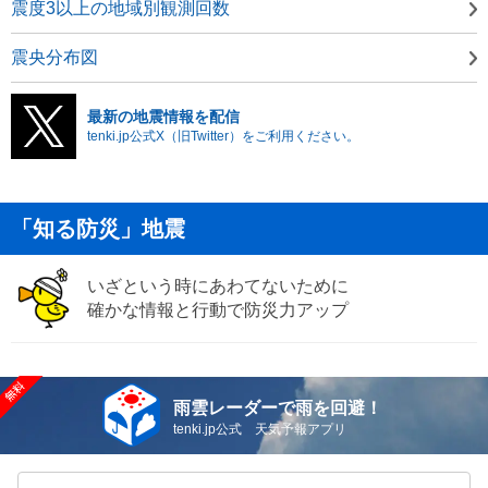
震度3以上の地域別観測回数
震央分布図
最新の地震情報を配信
tenki.jp公式X（旧Twitter）をご利用ください。
「知る防災」地震
いざという時にあわてないために
確かな情報と行動で防災力アップ
雨雲レーダーで雨を回避！
tenki.jp公式 天気予報アプリ