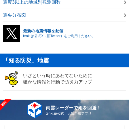
震度3以上の地域別観測回数
震央分布図
最新の地震情報を配信
tenki.jp公式X（旧Twitter）をご利用ください。
「知る防災」地震
いざという時にあわてないために
確かな情報と行動で防災力アップ
雨雲レーダーで雨を回避！
tenki.jp公式 天気予報アプリ