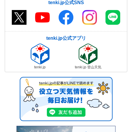
tenki.jp公式SNS
tenki.jp公式アプリ
tenki.jp
tenki.jp 登山天気