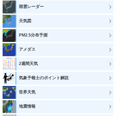
雨雲レーダー
天気図
PM2.5分布予測
アメダス
2週間天気
気象予報士のポイント解説
世界天気
地震情報