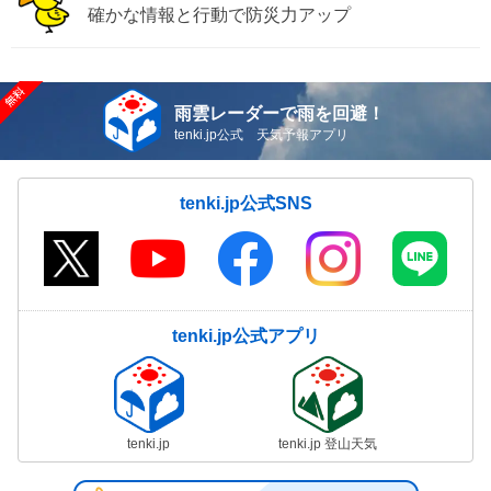
確かな情報と行動で防災力アップ
雨雲レーダーで雨を回避！
tenki.jp公式 天気予報アプリ
tenki.jp公式SNS
tenki.jp公式アプリ
tenki.jp
tenki.jp 登山天気