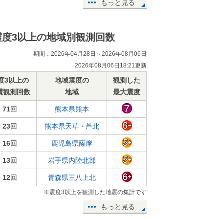
もっと見る
震度3以上の地域別観測回数
期間：2026年04月28日～2026年08月06日
2026年08月06日18:21更新
度3以上の
地域震度の
観測した
震観測回数
地域
最大震度
71
回
熊本県熊本
23
回
熊本県天草・芦北
16
回
鹿児島県薩摩
13
回
岩手県内陸北部
12
回
青森県三八上北
※震度3以上を観測した地震の集計です
もっと見る