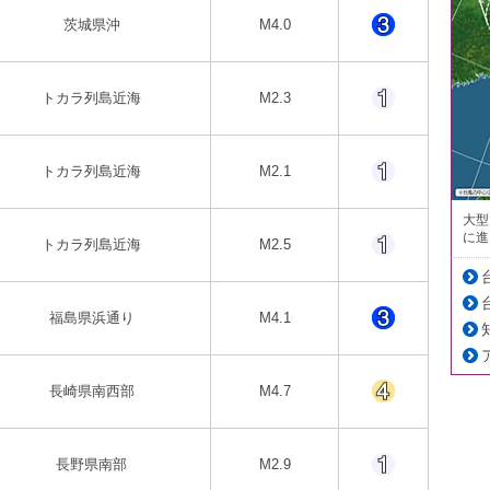
茨城県沖
M4.0
トカラ列島近海
M2.3
トカラ列島近海
M2.1
大型
に進
トカラ列島近海
M2.5
福島県浜通り
M4.1
長崎県南西部
M4.7
長野県南部
M2.9