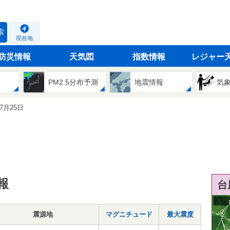
索
現在地
防災情報
天気図
指数情報
レジャー
PM2.5分布予測
地震情報
気
07月25日
報
台
震源地
マグニチュード
最大震度