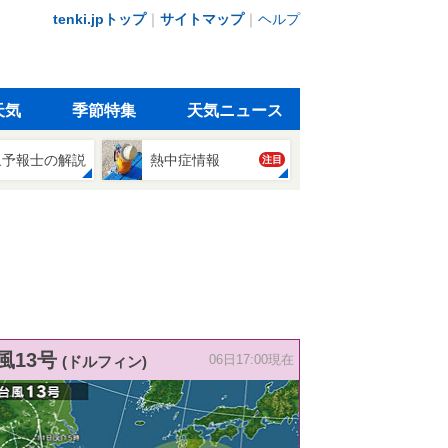
tenki.jpトップ
｜
サイトマップ
｜
ヘルプ
天気
季節特集
天気ニュース
象予報士の解説
熱中症情報
注目
風13号
(ドルフィン)
06日17:00現在