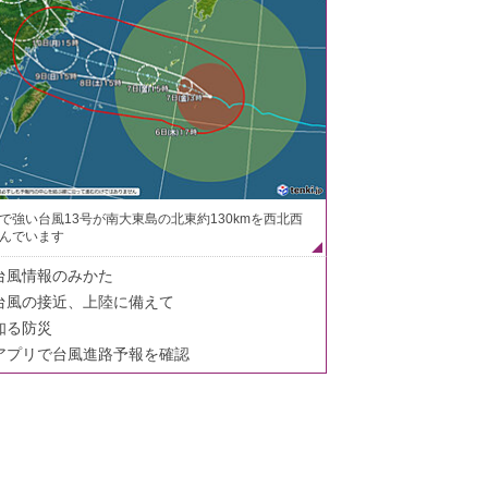
で強い台風13号が南大東島の北東約130kmを西北西
んでいます
台風情報のみかた
台風の接近、上陸に備えて
知る防災
アプリで台風進路予報を確認