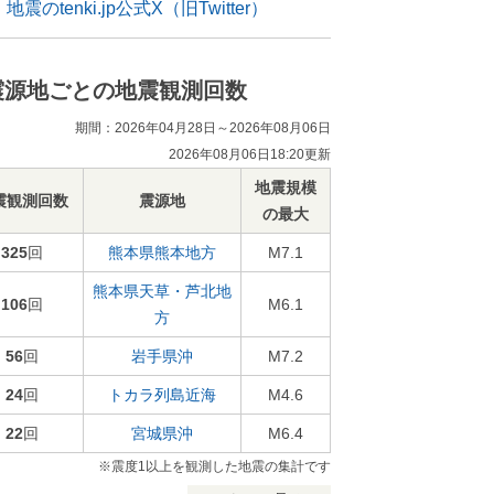
地震のtenki.jp公式X（旧Twitter）
震源地ごとの地震観測回数
期間：2026年04月28日～2026年08月06日
2026年08月06日18:20更新
地震規模
震観測回数
震源地
の最大
325
回
熊本県熊本地方
M7.1
熊本県天草・芦北地
106
回
M6.1
方
56
回
岩手県沖
M7.2
24
回
トカラ列島近海
M4.6
22
回
宮城県沖
M6.4
※震度1以上を観測した地震の集計です