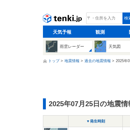
tenki.jp
検
天気予報
観測
雨雲レーダー
天気図
トップ
地震情報
過去の地震情報
2025年
2025年07月25日の地震情
▼発生時刻