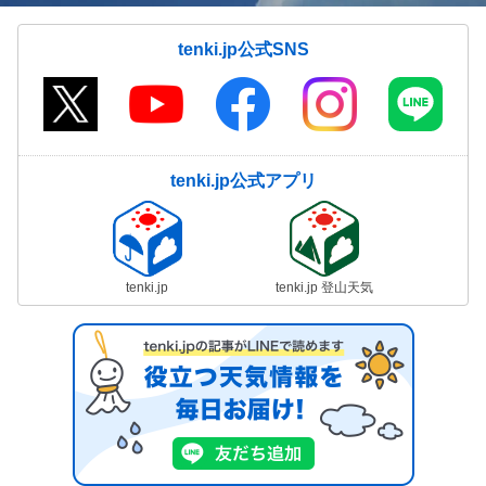
tenki.jp公式SNS
tenki.jp公式アプリ
tenki.jp
tenki.jp 登山天気