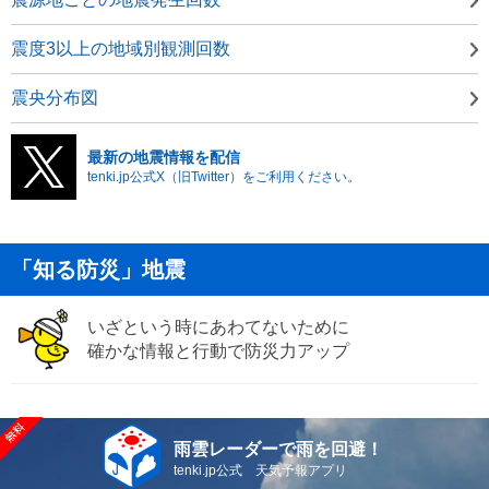
震度3以上の地域別観測回数
震央分布図
最新の地震情報を配信
tenki.jp公式X（旧Twitter）をご利用ください。
「知る防災」地震
いざという時にあわてないために
確かな情報と行動で防災力アップ
雨雲レーダーで雨を回避！
tenki.jp公式 天気予報アプリ