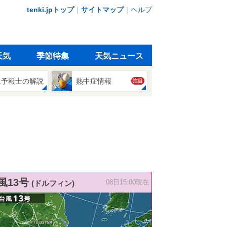
tenki.jpトップ
｜
サイトマップ
｜
ヘルプ
天気
季節特集
天気ニュース
象予報士の解説
熱中症情報
注目
風13号
(ドルフィン)
08日15:00現在