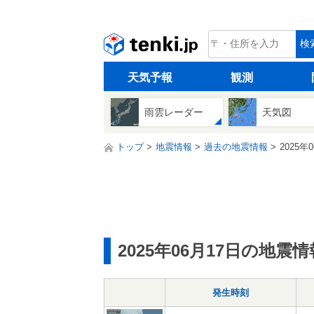
tenki.jp
検
天気予報
観測
雨雲レーダー
天気図
トップ
地震情報
過去の地震情報
2025年
2025年06月17日の地震情
発生時刻