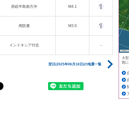
房総半島南方沖
M4.1
周防灘
M3.0
インドネシア付近
---
大型
西に
翌日(2025年06月18日)の地震一覧