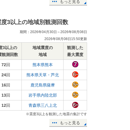
もっと見る
震度3以上の地域別観測回数
期間：2026年04月30日～2026年08月08日
2026年08月08日15:50更新
度3以上の
地域震度の
観測した
震観測回数
地域
最大震度
72
回
熊本県熊本
24
回
熊本県天草・芦北
16
回
鹿児島県薩摩
13
回
岩手県内陸北部
12
回
青森県三八上北
※震度3以上を観測した地震の集計です
もっと見る