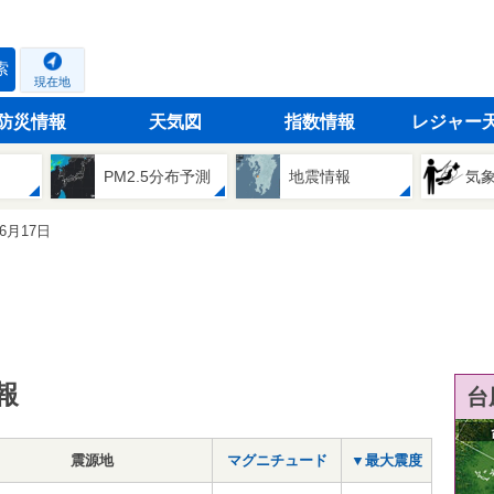
索
現在地
防災情報
天気図
指数情報
レジャー
PM2.5分布予測
地震情報
気
06月17日
報
台
震源地
マグニチュード
▼最大震度