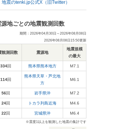
地震のtenki.jp公式X（旧Twitter）
震源地ごとの地震観測回数
期間：2026年04月30日～2026年08月08日
2026年08月08日15:50更新
地震規模
震観測回数
震源地
の最大
334
回
熊本県熊本地方
M7.1
熊本県天草・芦北地
114
回
M6.1
方
56
回
岩手県沖
M7.2
24
回
トカラ列島近海
M4.6
22
回
宮城県沖
M6.4
※震度1以上を観測した地震の集計です