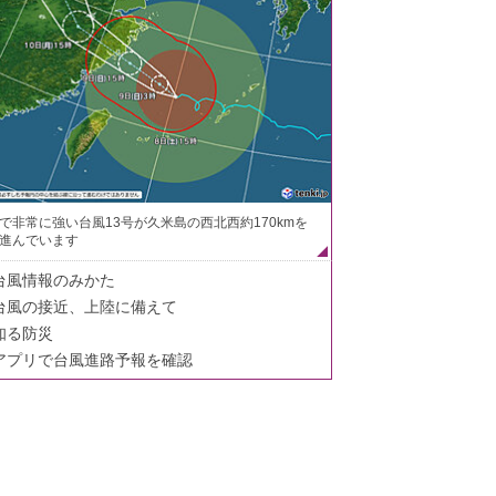
で非常に強い台風13号が久米島の西北西約170kmを
進んでいます
台風情報のみかた
台風の接近、上陸に備えて
知る防災
アプリで台風進路予報を確認