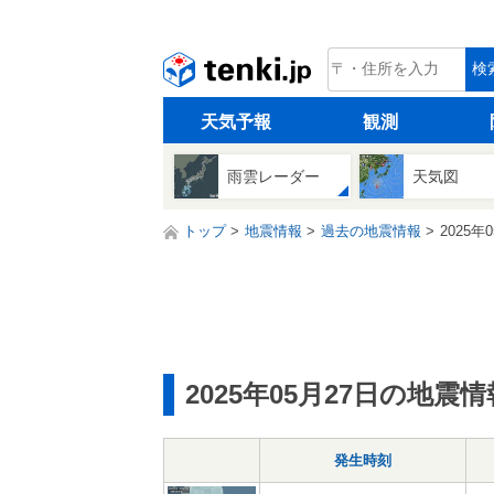
tenki.jp
検
天気予報
観測
雨雲レーダー
天気図
トップ
地震情報
過去の地震情報
2025年
2025年05月27日の地震情
発生時刻