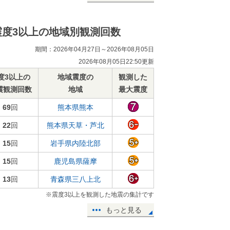
震度3以上の地域別観測回数
期間：2026年04月27日～2026年08月05日
2026年08月05日22:50更新
度3以上の
地域震度の
観測した
震観測回数
地域
最大震度
69
回
熊本県熊本
22
回
熊本県天草・芦北
15
回
岩手県内陸北部
15
回
鹿児島県薩摩
13
回
青森県三八上北
※震度3以上を観測した地震の集計です
もっと見る