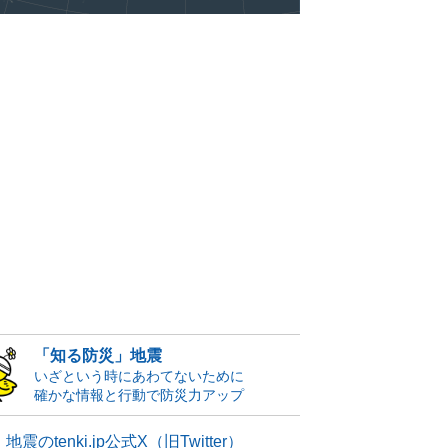
「知る防災」地震
いざという時にあわてないために
確かな情報と行動で防災力アップ
地震のtenki.jp公式X（旧Twitter）