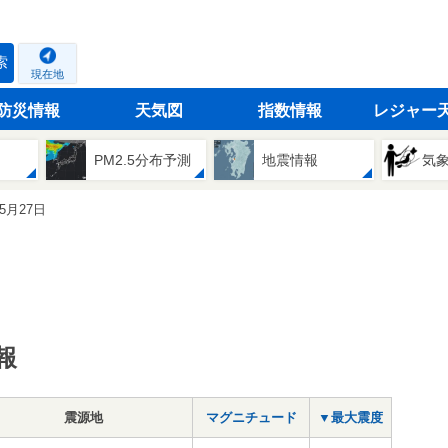
索
現在地
防災情報
天気図
指数情報
レジャー
PM2.5分布予測
地震情報
気
05月27日
報
震源地
マグニチュード
▼最大震度