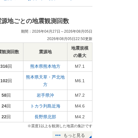
震源地ごとの地震観測回数
期間：2026年04月27日～2026年08月05日
2026年08月05日22:50更新
地震規模
震観測回数
震源地
の最大
316
回
熊本県熊本地方
M7.1
熊本県天草・芦北地
102
回
M6.1
方
58
回
岩手県沖
M7.2
24
回
トカラ列島近海
M4.6
22
回
長野県北部
M4.2
※震度1以上を観測した地震の集計です
もっと見る