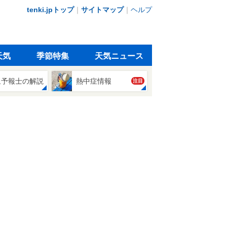
tenki.jpトップ
｜
サイトマップ
｜
ヘルプ
天気
季節特集
天気ニュース
象予報士の解説
熱中症情報
注目