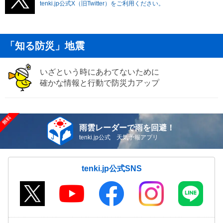
tenki.jp公式X（旧Twitter）をご利用ください。
「知る防災」地震
いざという時にあわてないために
確かな情報と行動で防災力アップ
雨雲レーダーで雨を回避！
tenki.jp公式 天気予報アプリ
tenki.jp公式SNS