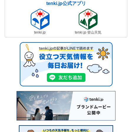
tenki.jp公式アプリ
tenki.jp
tenki.jp 登山天気