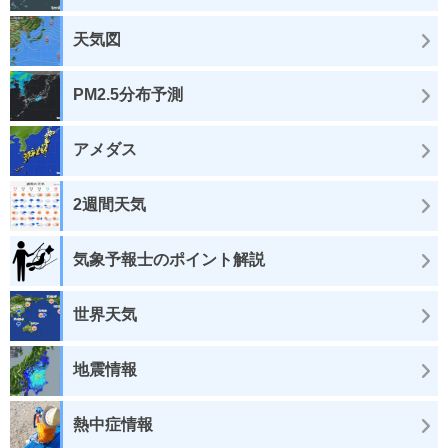
天気図
PM2.5分布予測
アメダス
2週間天気
気象予報士のポイント解説
世界天気
地震情報
熱中症情報