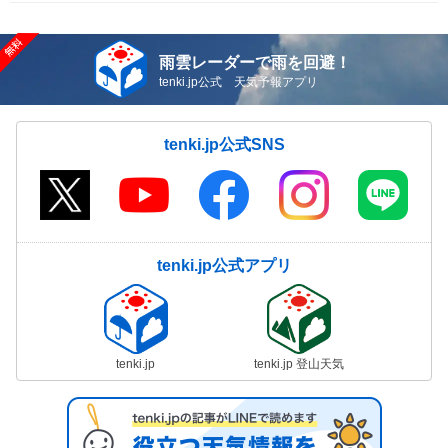
雨雲レーダーで雨を回避！
tenki.jp公式 天気予報アプリ
tenki.jp公式SNS
tenki.jp公式アプリ
tenki.jp
tenki.jp 登山天気