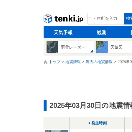
tenki.jp
検
天気予報
観測
雨雲レーダー
天気図
トップ
地震情報
過去の地震情報
2025年
2025年03月30日の地震情
▲発生時刻