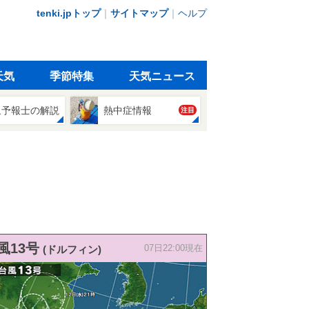
tenki.jpトップ
｜
サイトマップ
｜
ヘルプ
天気
季節特集
天気ニュース
象予報士の解説
熱中症情報
注目
風13号
(ドルフィン)
07日22:00現在