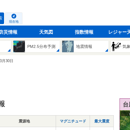
索
現在地
防災情報
天気図
指数情報
レジャー
PM2.5分布予測
地震情報
気
03月30日
報
台
震源地
マグニチュード
最大震度