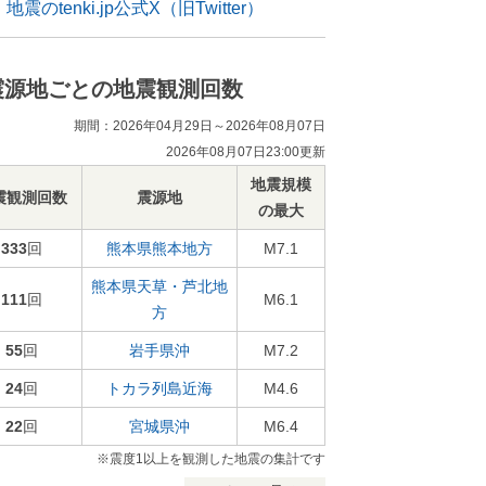
地震のtenki.jp公式X（旧Twitter）
震源地ごとの地震観測回数
期間：2026年04月29日～2026年08月07日
2026年08月07日23:00更新
地震規模
震観測回数
震源地
の最大
333
回
熊本県熊本地方
M7.1
熊本県天草・芦北地
111
回
M6.1
方
55
回
岩手県沖
M7.2
24
回
トカラ列島近海
M4.6
22
回
宮城県沖
M6.4
※震度1以上を観測した地震の集計です