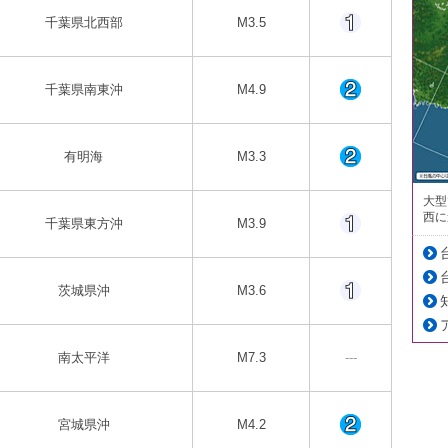
千葉県北西部
M3.5
千葉県南東沖
M4.9
有明海
M3.3
大型
西に
千葉県東方沖
M3.9
茨城県沖
M3.6
南太平洋
M7.3
---
宮城県沖
M4.2