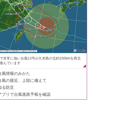
で非常に強い台風13号が久米島の北約100kmを西北
進んでいます
台風情報のみかた
台風の接近、上陸に備えて
知る防災
アプリで台風進路予報を確認