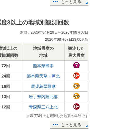
もっと見る
震度3以上の地域別観測回数
期間：2026年04月29日～2026年08月07日
2026年08月07日23:00更新
度3以上の
地域震度の
観測した
震観測回数
地域
最大震度
72
回
熊本県熊本
24
回
熊本県天草・芦北
16
回
鹿児島県薩摩
13
回
岩手県内陸北部
12
回
青森県三八上北
※震度3以上を観測した地震の集計です
もっと見る