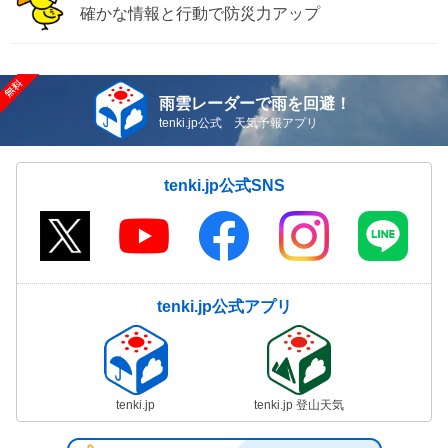
確かな情報と行動で防災力アップ
雨雲レーダーで雨を回避！
tenki.jp公式 天気予報アプリ
tenki.jp公式SNS
tenki.jp公式アプリ
tenki.jp
tenki.jp 登山天気