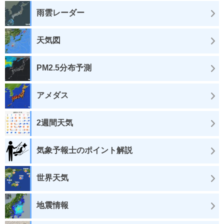
雨雲レーダー
天気図
PM2.5分布予測
アメダス
2週間天気
気象予報士のポイント解説
世界天気
地震情報