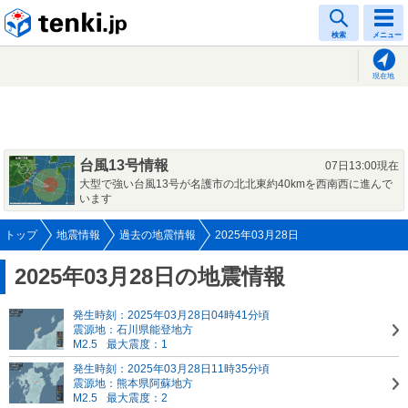
tenki.jp
検索
メニュー
現在地
台風13号情報
07日13:00現在
大型で強い台風13号が名護市の北北東約40kmを西南西に進んで
います
トップ
地震情報
過去の地震情報
2025年03月28日
2025年03月28日の地震情報
発生時刻：2025年03月28日04時41分頃
震源地：石川県能登地方
M2.5
最大震度：1
発生時刻：2025年03月28日11時35分頃
震源地：熊本県阿蘇地方
M2.5
最大震度：2