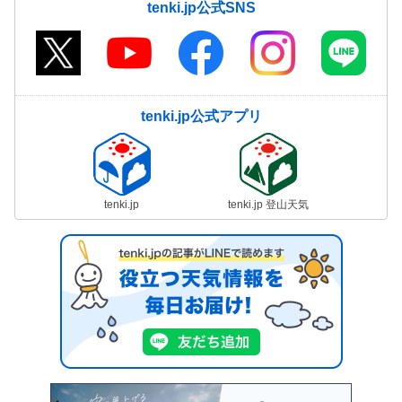
tenki.jp公式SNS
tenki.jp公式アプリ
tenki.jp
tenki.jp 登山天気