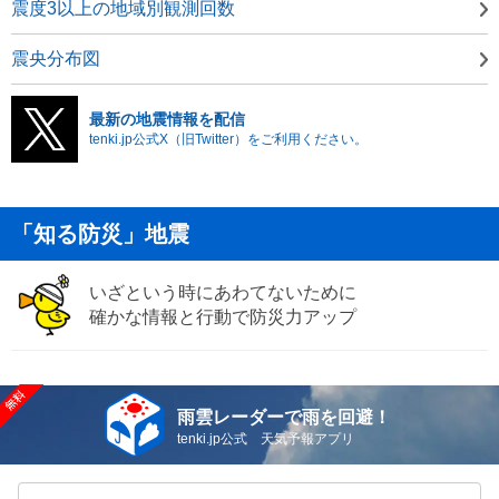
震度3以上の地域別観測回数
震央分布図
最新の地震情報を配信
tenki.jp公式X（旧Twitter）をご利用ください。
「知る防災」地震
いざという時にあわてないために
確かな情報と行動で防災力アップ
雨雲レーダーで雨を回避！
tenki.jp公式 天気予報アプリ