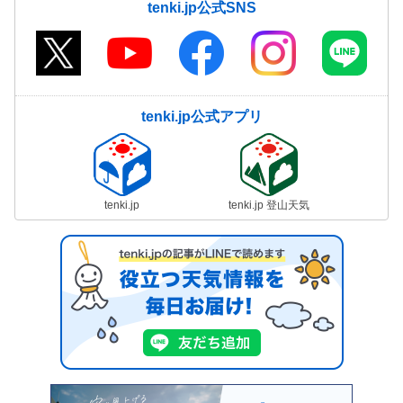
tenki.jp公式SNS
tenki.jp公式アプリ
tenki.jp
tenki.jp 登山天気