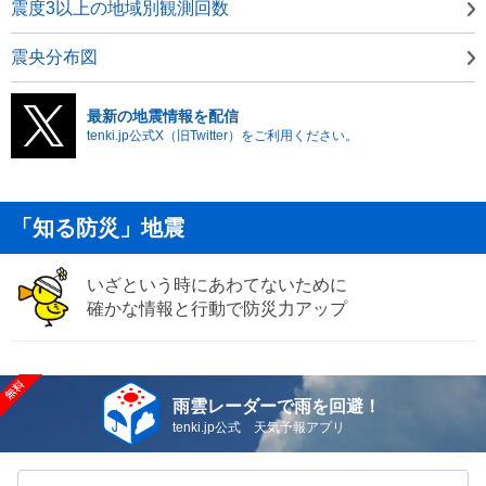
震度3以上の地域別観測回数
震央分布図
最新の地震情報を配信
tenki.jp公式X（旧Twitter）をご利用ください。
「知る防災」地震
いざという時にあわてないために
確かな情報と行動で防災力アップ
雨雲レーダーで雨を回避！
tenki.jp公式 天気予報アプリ