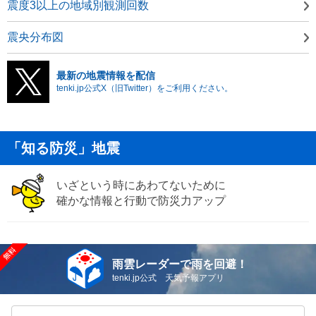
震度3以上の地域別観測回数
震央分布図
最新の地震情報を配信
tenki.jp公式X（旧Twitter）をご利用ください。
「知る防災」地震
いざという時にあわてないために
確かな情報と行動で防災力アップ
雨雲レーダーで雨を回避！
tenki.jp公式 天気予報アプリ