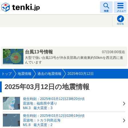
tenki.jp
検索
メニュー
現在地
台風13号情報
07日08:00現在
大型で強い台風13号が沖永良部島の東南東約50kmを西北西に進
んでいます
トップ
地震情報
過去の地震情報
2025年03月12日
2025年03月12日の地震情報
発生時刻：2025年03月12日23時20分頃
震源地：福島県中通り
M4.3
最大震度：3
発生時刻：2025年03月12日02時19分頃
震源地：トカラ列島近海
M1.8
最大震度：2