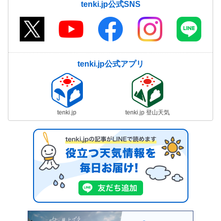
tenki.jp公式SNS
tenki.jp公式アプリ
tenki.jp
tenki.jp 登山天気