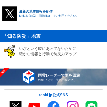
最新の地震情報を配信
tenki.jp公式X（旧Twitter）をご利用ください。
「知る防災」地震
いざという時にあわてないために
確かな情報と行動で防災力アップ
雨雲レーダーで雨を回避！
tenki.jp公式 天気予報アプリ
tenki.jp公式SNS