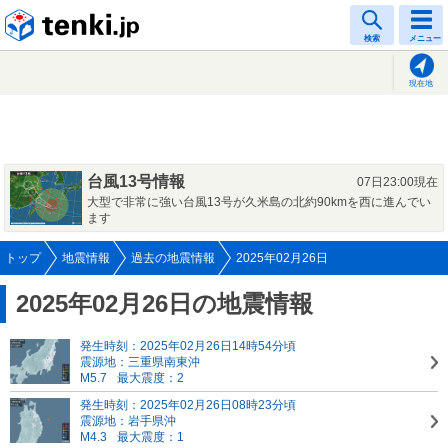
tenki.jp
検索
メニュー
現在地
台風13号情報
07日23:00現在
大型で非常に強い台風13号が久米島の北約90kmを西に進んでい
ます
トップ
地震情報
過去の地震情報
2025年02月26日
2025年02月26日の地震情報
発生時刻：2025年02月26日14時54分頃
震源地：三重県南東沖
M5.7
最大震度：2
発生時刻：2025年02月26日08時23分頃
震源地：岩手県沖
M4.3
最大震度：1