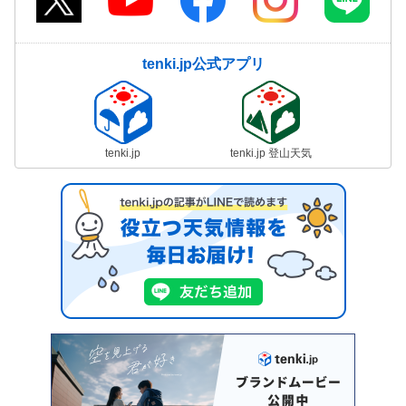
tenki.jp公式アプリ
tenki.jp
tenki.jp 登山天気