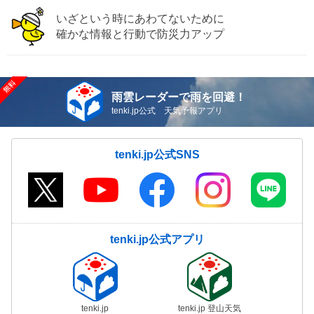
いざという時にあわてないために
確かな情報と行動で防災力アップ
雨雲レーダーで雨を回避！
tenki.jp公式 天気予報アプリ
tenki.jp公式SNS
tenki.jp公式アプリ
tenki.jp
tenki.jp 登山天気