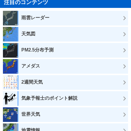
注目のコンテンツ
雨雲レーダー
天気図
PM2.5分布予測
アメダス
2週間天気
気象予報士のポイント解説
世界天気
地震情報