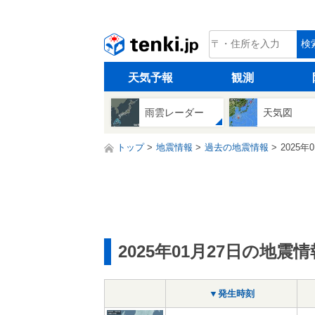
tenki.jp
検
天気予報
観測
雨雲レーダー
天気図
トップ
地震情報
過去の地震情報
2025年
2025年01月27日の地震情
▼発生時刻