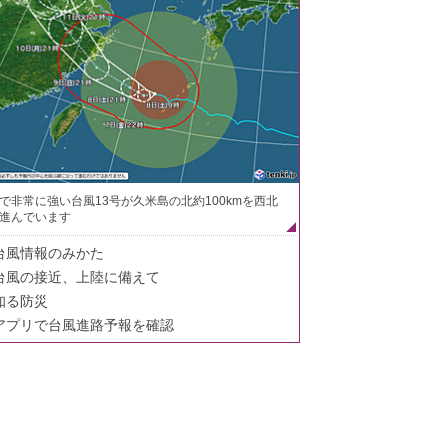
で非常に強い台風13号が久米島の北約100kmを西北
進んでいます
台風情報のみかた
台風の接近、上陸に備えて
知る防災
アプリで台風進路予報を確認