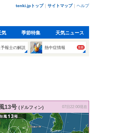
tenki.jpトップ
｜
サイトマップ
｜
ヘルプ
天気
季節特集
天気ニュース
象予報士の解説
熱中症情報
注目
風13号
(ドルフィン)
07日22:00現在