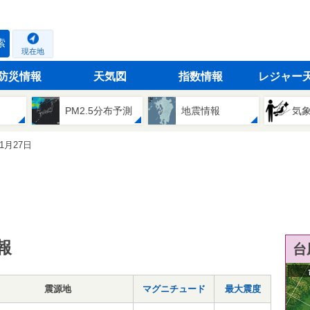
索
現在地
防災情報
天気図
指数情報
レジャー
PM2.5分布予測
地震情報
気
01月27日
報
台
震源地
マグニチュード
最大震度