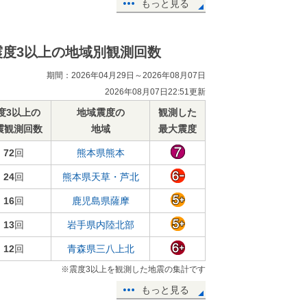
もっと見る
震度3以上の地域別観測回数
期間：2026年04月29日～2026年08月07日
2026年08月07日22:51更新
度3以上の
地域震度の
観測した
震観測回数
地域
最大震度
72
回
熊本県熊本
24
回
熊本県天草・芦北
16
回
鹿児島県薩摩
13
回
岩手県内陸北部
12
回
青森県三八上北
※震度3以上を観測した地震の集計です
もっと見る