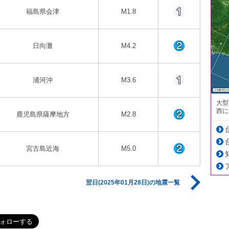
福島県会津
M1.8
日向灘
M4.2
浦河沖
M3.6
大型
西に
鹿児島県薩摩地方
M2.8
宮古島近海
M5.0
翌日(2025年01月28日)の地震一覧