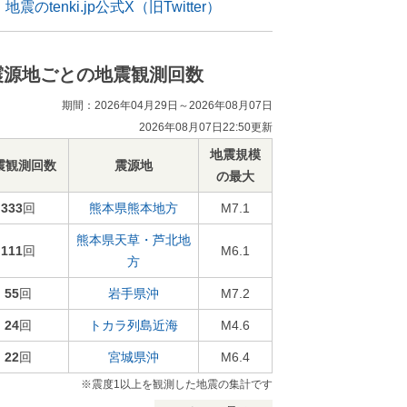
地震のtenki.jp公式X（旧Twitter）
震源地ごとの地震観測回数
期間：2026年04月29日～2026年08月07日
2026年08月07日22:50更新
地震規模
震観測回数
震源地
の最大
333
回
熊本県熊本地方
M7.1
熊本県天草・芦北地
111
回
M6.1
方
55
回
岩手県沖
M7.2
24
回
トカラ列島近海
M4.6
22
回
宮城県沖
M6.4
※震度1以上を観測した地震の集計です