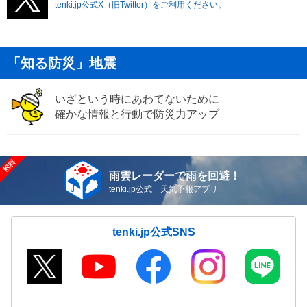
tenki.jp公式X（旧Twitter）をご利用ください。
「知る防災」地震
いざという時にあわてないために
確かな情報と行動で防災力アップ
雨雲レーダーで雨を回避！
tenki.jp公式 天気予報アプリ
tenki.jp公式SNS