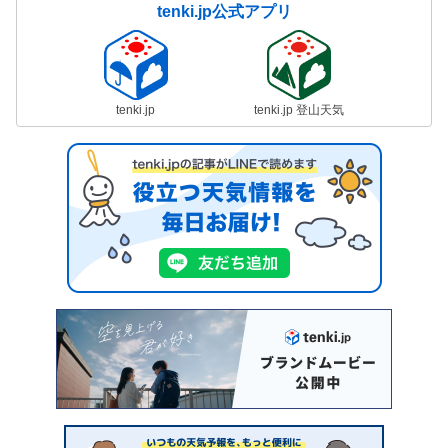
tenki.jp公式アプリ
tenki.jp
tenki.jp 登山天気