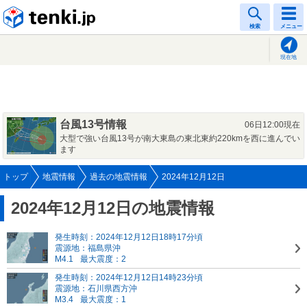
tenki.jp
検索
メニュー
現在地
台風13号情報
06日12:00現在
大型で強い台風13号が南大東島の東北東約220kmを西に進んでい
ます
トップ
地震情報
過去の地震情報
2024年12月12日
2024年12月12日の地震情報
発生時刻：2024年12月12日18時17分頃
震源地：福島県沖
M4.1
最大震度：2
発生時刻：2024年12月12日14時23分頃
震源地：石川県西方沖
M3.4
最大震度：1