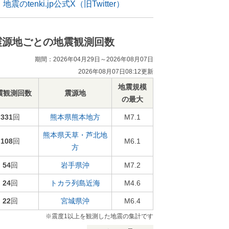
地震のtenki.jp公式X（旧Twitter）
震源地ごとの地震観測回数
期間：2026年04月29日～2026年08月07日
2026年08月07日08:12更新
地震規模
震観測回数
震源地
の最大
331
回
熊本県熊本地方
M7.1
熊本県天草・芦北地
108
回
M6.1
方
54
回
岩手県沖
M7.2
24
回
トカラ列島近海
M4.6
22
回
宮城県沖
M6.4
※震度1以上を観測した地震の集計です