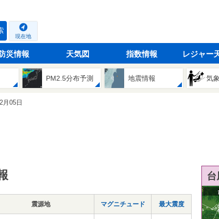
索
現在地
防災情報
天気図
指数情報
レジャー
PM2.5分布予測
地震情報
気
12月05日
報
台
震源地
マグニチュード
最大震度