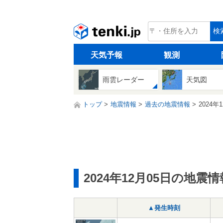
tenki.jp
検
天気予報
観測
雨雲レーダー
天気図
トップ
地震情報
過去の地震情報
2024年
2024年12月05日の地震情
▲発生時刻