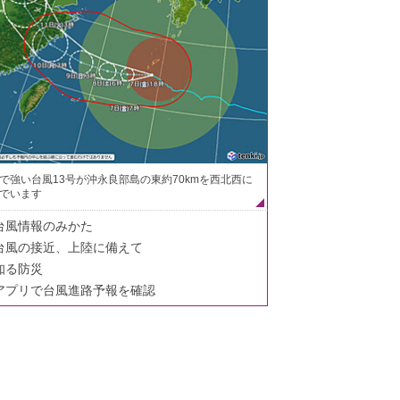
で強い台風13号が沖永良部島の東約70kmを西北西に
でいます
台風情報のみかた
台風の接近、上陸に備えて
知る防災
アプリで台風進路予報を確認