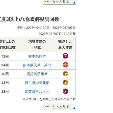
もっと見る
震度3以上の地域別観測回数
期間：2026年04月29日～2026年08月07日
2026年08月07日08:13更新
度3以上の
地域震度の
観測した
震観測回数
地域
最大震度
72
回
熊本県熊本
24
回
熊本県天草・芦北
16
回
鹿児島県薩摩
13
回
岩手県内陸北部
12
回
青森県三八上北
※震度3以上を観測した地震の集計です
もっと見る