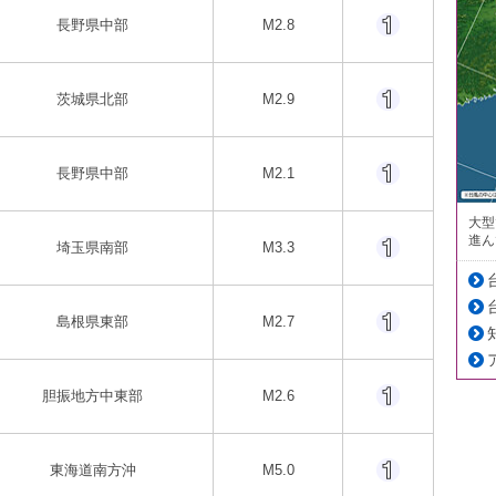
長野県中部
M2.8
茨城県北部
M2.9
長野県中部
M2.1
大型
進ん
埼玉県南部
M3.3
島根県東部
M2.7
胆振地方中東部
M2.6
東海道南方沖
M5.0