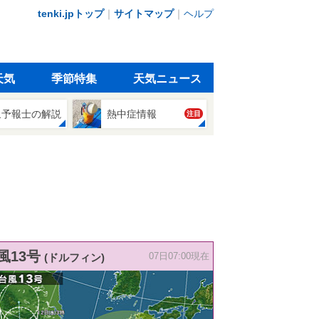
tenki.jpトップ
｜
サイトマップ
｜
ヘルプ
天気
季節特集
天気ニュース
象予報士の解説
熱中症情報
注目
風13号
(ドルフィン)
07日07:00現在