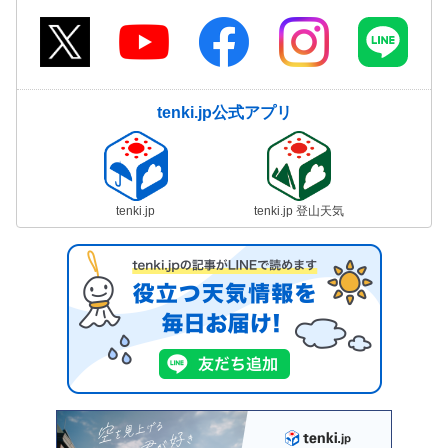
tenki.jp公式アプリ
tenki.jp
tenki.jp 登山天気