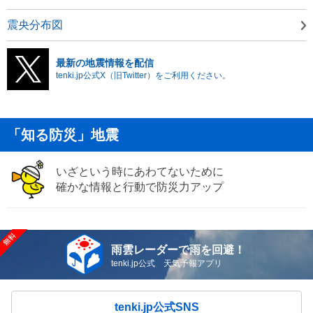
震央分布図
最新の地震情報を配信
tenki.jp公式X（旧Twitter）をご利用ください。
「知る防災」地震
いざという時にあわてないために
確かな情報と行動で防災力アップ
雨雲レーダーで雨を回避！
tenki.jp公式 天気予報アプリ
tenki.jp公式SNS