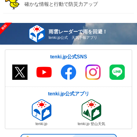
確かな情報と行動で防災力アップ
雨雲レーダーで雨を回避！
tenki.jp公式 天気予報アプリ
tenki.jp公式SNS
tenki.jp公式アプリ
tenki.jp
tenki.jp 登山天気