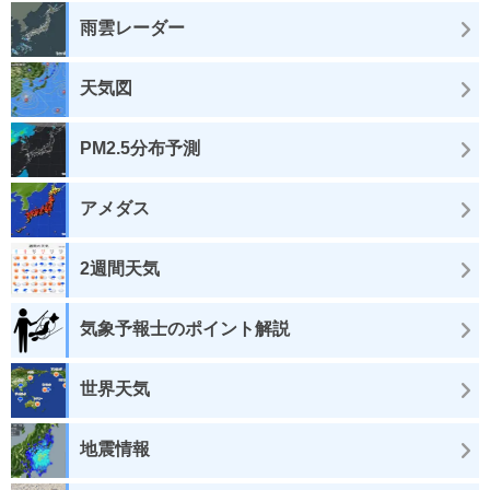
雨雲レーダー
天気図
PM2.5分布予測
アメダス
2週間天気
気象予報士のポイント解説
世界天気
地震情報