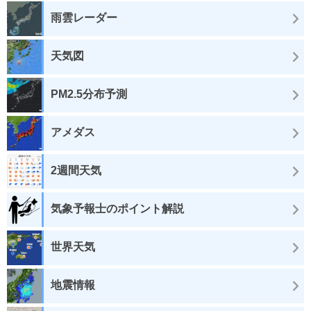
雨雲レーダー
天気図
PM2.5分布予測
アメダス
2週間天気
気象予報士のポイント解説
世界天気
地震情報