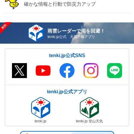
確かな情報と行動で防災力アップ
雨雲レーダーで雨を回避！
tenki.jp公式 天気予報アプリ
tenki.jp公式SNS
tenki.jp公式アプリ
tenki.jp
tenki.jp 登山天気