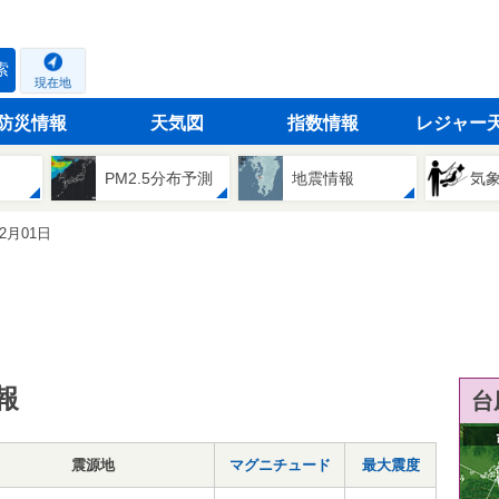
索
現在地
防災情報
天気図
指数情報
レジャー
PM2.5分布予測
地震情報
気
12月01日
報
台
震源地
マグニチュード
最大震度