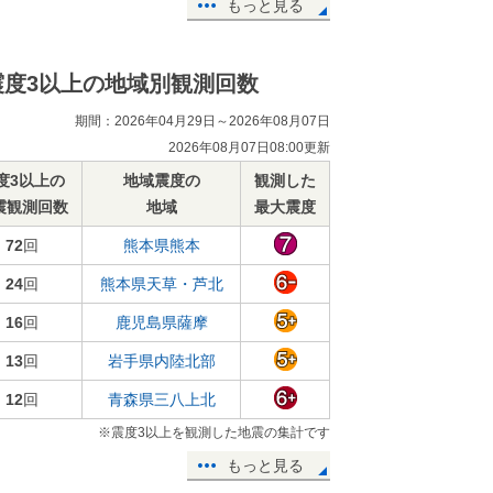
もっと見る
震度3以上の地域別観測回数
期間：2026年04月29日～2026年08月07日
2026年08月07日08:00更新
度3以上の
地域震度の
観測した
震観測回数
地域
最大震度
72
回
熊本県熊本
24
回
熊本県天草・芦北
16
回
鹿児島県薩摩
13
回
岩手県内陸北部
12
回
青森県三八上北
※震度3以上を観測した地震の集計です
もっと見る