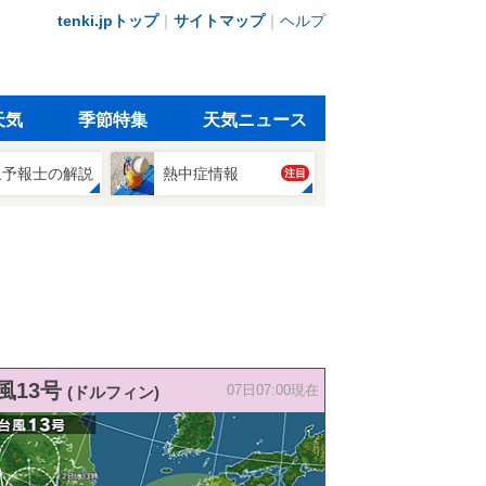
tenki.jpトップ
｜
サイトマップ
｜
ヘルプ
天気
季節特集
天気ニュース
象予報士の解説
熱中症情報
注目
風13号
(ドルフィン)
07日07:00現在