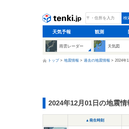
tenki.jp
検
天気予報
観測
雨雲レーダー
天気図
トップ
地震情報
過去の地震情報
2024年
2024年12月01日の地震情
▲発生時刻