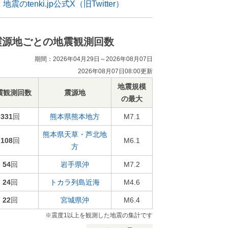
地震のtenki.jp公式X（旧Twitter）
震源地ごとの地震観測回数
期間：2026年04月29日～2026年08月07日
2026年08月07日08:00更新
地震規模
震観測回数
震源地
の最大
331
回
熊本県熊本地方
M7.1
熊本県天草・芦北地
108
回
M6.1
方
54
回
岩手県沖
M7.2
24
回
トカラ列島近海
M4.6
22
回
宮城県沖
M6.4
※震度1以上を観測した地震の集計です