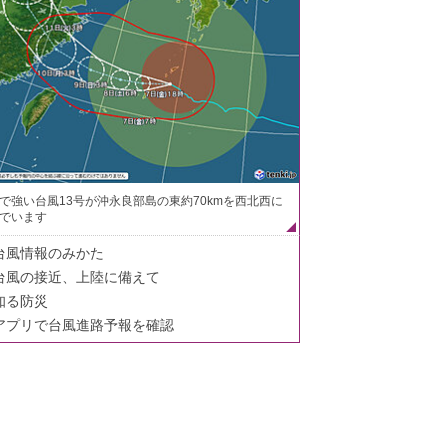
で強い台風13号が沖永良部島の東約70kmを西北西に
でいます
台風情報のみかた
台風の接近、上陸に備えて
知る防災
アプリで台風進路予報を確認