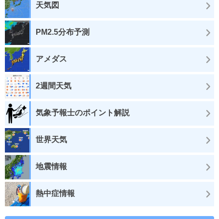
天気図
PM2.5分布予測
アメダス
2週間天気
気象予報士のポイント解説
世界天気
地震情報
熱中症情報