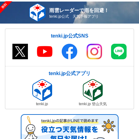
雨雲レーダーで雨を回避！
tenki.jp公式 天気予報アプリ
tenki.jp公式SNS
tenki.jp公式アプリ
tenki.jp
tenki.jp 登山天気