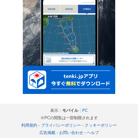
表示：
モバイル
｜
PC
※PCの閲覧は一部制限されます
利用規約
-
プライバシーポリシー
-
クッキーポリシー
広告掲載
-
お問い合わせ
-
ヘルプ