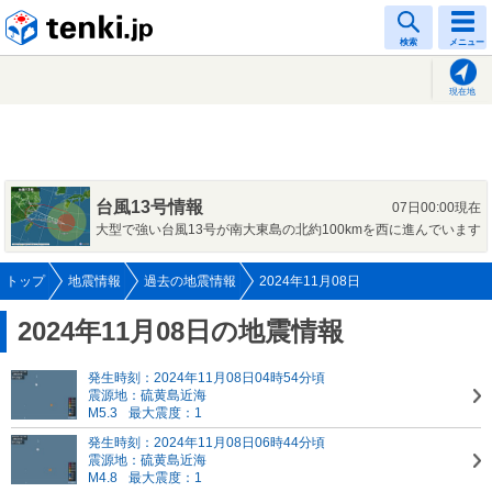
tenki.jp
検索
メニュー
現在地
台風13号情報
07日00:00現在
大型で強い台風13号が南大東島の北約100kmを西に進んでいます
トップ
地震情報
過去の地震情報
2024年11月08日
2024年11月08日の地震情報
発生時刻：2024年11月08日04時54分頃
震源地：硫黄島近海
M5.3
最大震度：1
発生時刻：2024年11月08日06時44分頃
震源地：硫黄島近海
M4.8
最大震度：1