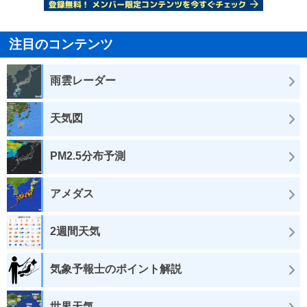
注目のコンテンツ
雨雲レーダー
天気図
PM2.5分布予測
アメダス
2週間天気
気象予報士のポイント解説
世界天気