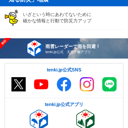
いざという時にあわてないために
確かな情報と行動で防災力アップ
雨雲レーダーで雨を回避！
tenki.jp公式 天気予報アプリ
tenki.jp公式SNS
tenki.jp公式アプリ