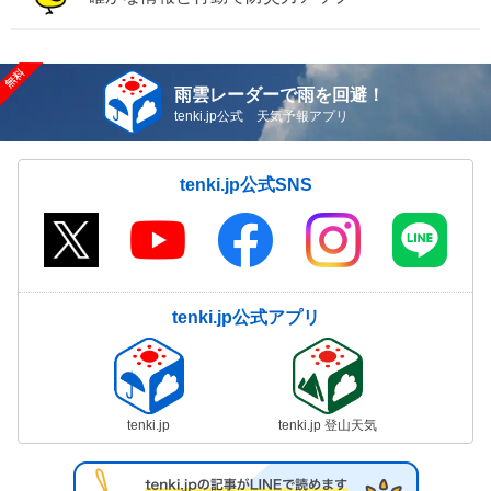
雨雲レーダーで雨を回避！
tenki.jp公式 天気予報アプリ
tenki.jp公式SNS
tenki.jp公式アプリ
tenki.jp
tenki.jp 登山天気