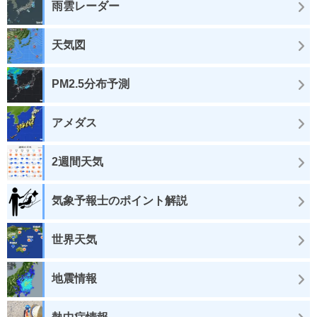
雨雲レーダー
天気図
PM2.5分布予測
アメダス
2週間天気
気象予報士のポイント解説
世界天気
地震情報