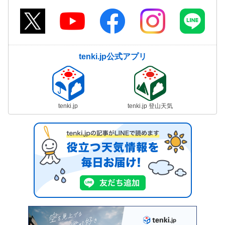
tenki.jp公式アプリ
tenki.jp
tenki.jp 登山天気