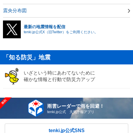
震央分布図
最新の地震情報を配信
tenki.jp公式X（旧Twitter）をご利用ください。
「知る防災」地震
いざという時にあわてないために
確かな情報と行動で防災力アップ
雨雲レーダーで雨を回避！
tenki.jp公式 天気予報アプリ
tenki.jp公式SNS