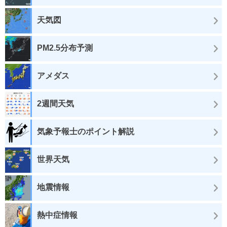
天気図
PM2.5分布予測
アメダス
2週間天気
気象予報士のポイント解説
世界天気
地震情報
熱中症情報