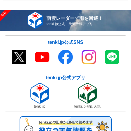
雨雲レーダーで雨を回避！
tenki.jp公式 天気予報アプリ
tenki.jp公式SNS
tenki.jp公式アプリ
tenki.jp
tenki.jp 登山天気