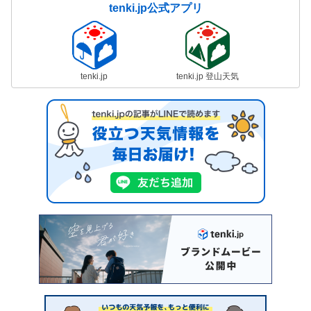
tenki.jp公式アプリ
tenki.jp
tenki.jp 登山天気