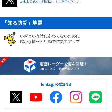
tenki.jp公式X（旧Twitter）をご利用ください。
「知る防災」地震
いざという時にあわてないために
確かな情報と行動で防災力アップ
雨雲レーダーで雨を回避！
tenki.jp公式 天気予報アプリ
tenki.jp公式SNS