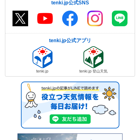
tenki.jp公式SNS
tenki.jp公式アプリ
tenki.jp
tenki.jp 登山天気