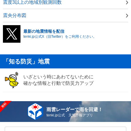
震度3以上の地域別観測回数
震央分布図
最新の地震情報を配信
tenki.jp公式X（旧Twitter）をご利用ください。
「知る防災」地震
いざという時にあわてないために
確かな情報と行動で防災力アップ
雨雲レーダーで雨を回避！
tenki.jp公式 天気予報アプリ