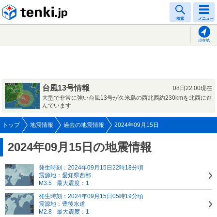
tenki.jp
検索
メニュー
現在地
台風13号情報
08日22:00現在
大型で非常に強い台風13号が久米島の西北西約230kmを北西に進
んでいます
トップ
地震情報
過去の地震情報
2024年09月15日
2024年09月15日の地震情報
発生時刻：2024年09月15日22時18分頃
震源地：愛知県西部
M3.5
最大震度：1
発生時刻：2024年09月15日05時19分頃
震源地：豊後水道
M2.8
最大震度：1