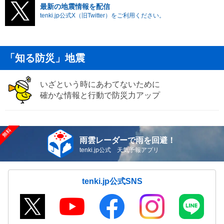
最新の地震情報を配信
tenki.jp公式X（旧Twitter）をご利用ください。
「知る防災」地震
いざという時にあわてないために
確かな情報と行動で防災力アップ
雨雲レーダーで雨を回避！
tenki.jp公式 天気予報アプリ
tenki.jp公式SNS