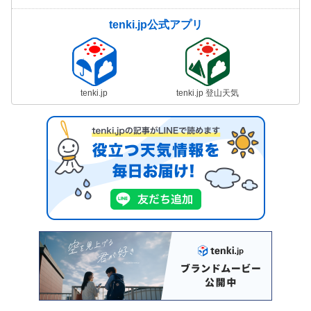
tenki.jp公式アプリ
tenki.jp
tenki.jp 登山天気