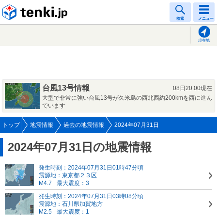
tenki.jp
検索
メニュー
現在地
台風13号情報
08日20:00現在
大型で非常に強い台風13号が久米島の西北西約200kmを西に進ん
でいます
トップ
地震情報
過去の地震情報
2024年07月31日
2024年07月31日の地震情報
発生時刻：2024年07月31日01時47分頃
震源地：東京都２３区
M4.7
最大震度：3
発生時刻：2024年07月31日03時08分頃
震源地：石川県加賀地方
M2.5
最大震度：1