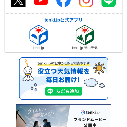
tenki.jp公式アプリ
tenki.jp
tenki.jp 登山天気