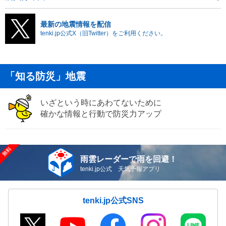
最新の地震情報を配信
tenki.jp公式X（旧Twitter）をご利用ください。
「知る防災」地震
いざという時にあわてないために
確かな情報と行動で防災力アップ
雨雲レーダーで雨を回避！
tenki.jp公式 天気予報アプリ
tenki.jp公式SNS