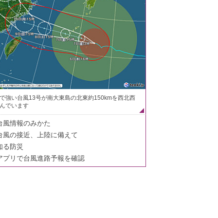
で強い台風13号が南大東島の北東約150kmを西北西
んでいます
台風情報のみかた
台風の接近、上陸に備えて
知る防災
アプリで台風進路予報を確認