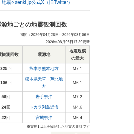
地震のtenki.jp公式X（旧Twitter）
震源地ごとの地震観測回数
期間：2026年04月28日～2026年08月06日
2026年08月06日17:30更新
地震規模
震観測回数
震源地
の最大
325
回
熊本県熊本地方
M7.1
熊本県天草・芦北地
106
回
M6.1
方
56
回
岩手県沖
M7.2
24
回
トカラ列島近海
M4.6
22
回
宮城県沖
M6.4
※震度1以上を観測した地震の集計です