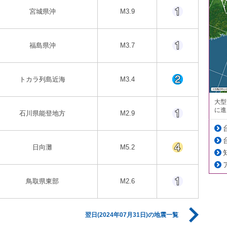
宮城県沖
M3.9
福島県沖
M3.7
トカラ列島近海
M3.4
大型
に進
石川県能登地方
M2.9
日向灘
M5.2
鳥取県東部
M2.6
翌日(2024年07月31日)の地震一覧