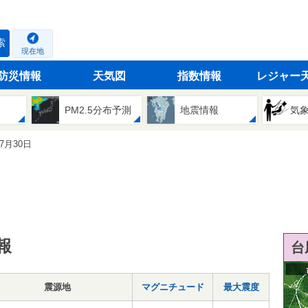
索
現在地
防災情報
天気図
指数情報
レジャー
PM2.5分布予測
地震情報
気
07月30日
報
台
震源地
マグニチュード
最大震度