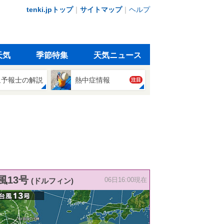
tenki.jpトップ
｜
サイトマップ
｜
ヘルプ
天気
季節特集
天気ニュース
象予報士の解説
熱中症情報
注目
風13号
(ドルフィン)
06日16:00現在