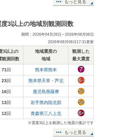
もっと見る
震度3以上の地域別観測回数
期間：2026年04月28日～2026年08月06日
2026年08月06日17:31更新
度3以上の
地域震度の
観測した
震観測回数
地域
最大震度
71
回
熊本県熊本
23
回
熊本県天草・芦北
16
回
鹿児島県薩摩
13
回
岩手県内陸北部
12
回
青森県三八上北
※震度3以上を観測した地震の集計です
もっと見る