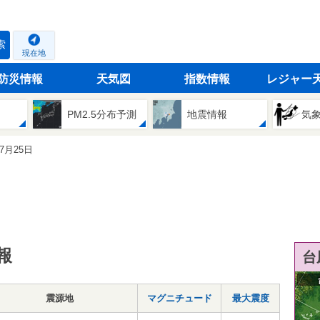
索
現在地
防災情報
天気図
指数情報
レジャー
PM2.5分布予測
地震情報
気
07月25日
報
台
震源地
マグニチュード
最大震度