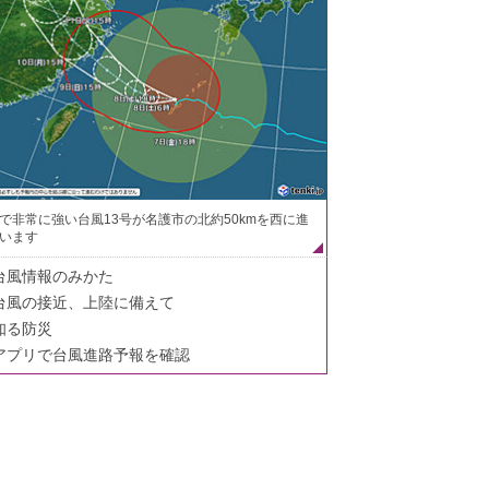
で非常に強い台風13号が名護市の北約50kmを西に進
います
台風情報のみかた
台風の接近、上陸に備えて
知る防災
アプリで台風進路予報を確認