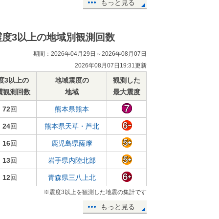
もっと見る
震度3以上の地域別観測回数
期間：2026年04月29日～2026年08月07日
2026年08月07日19:31更新
度3以上の
地域震度の
観測した
震観測回数
地域
最大震度
72
回
熊本県熊本
24
回
熊本県天草・芦北
16
回
鹿児島県薩摩
13
回
岩手県内陸北部
12
回
青森県三八上北
※震度3以上を観測した地震の集計です
もっと見る