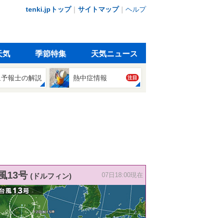
tenki.jpトップ
｜
サイトマップ
｜
ヘルプ
天気
季節特集
天気ニュース
象予報士の解説
熱中症情報
注目
風13号
(ドルフィン)
07日18:00現在