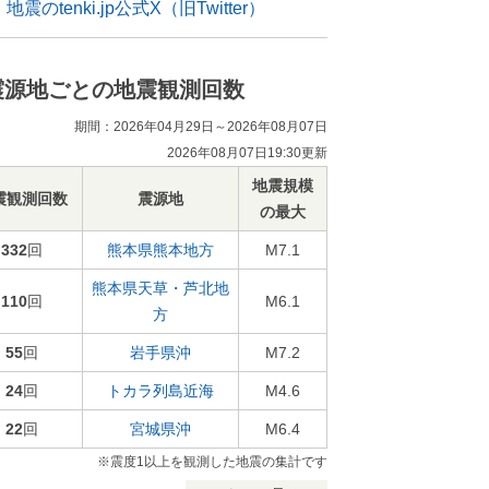
地震のtenki.jp公式X（旧Twitter）
震源地ごとの地震観測回数
期間：2026年04月29日～2026年08月07日
2026年08月07日19:30更新
地震規模
震観測回数
震源地
の最大
332
回
熊本県熊本地方
M7.1
熊本県天草・芦北地
110
回
M6.1
方
55
回
岩手県沖
M7.2
24
回
トカラ列島近海
M4.6
22
回
宮城県沖
M6.4
※震度1以上を観測した地震の集計です