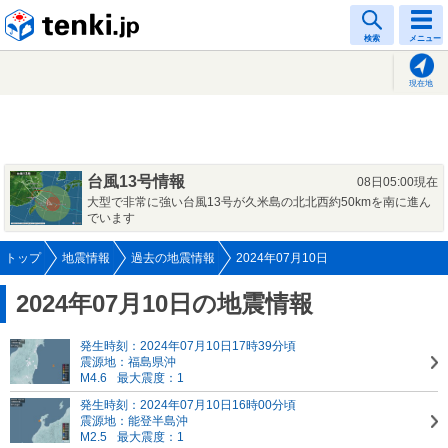
tenki.jp
検索
メニュー
現在地
台風13号情報
08日05:00現在
大型で非常に強い台風13号が久米島の北北西約50kmを南に進ん
でいます
トップ
地震情報
過去の地震情報
2024年07月10日
2024年07月10日の地震情報
発生時刻：2024年07月10日17時39分頃
震源地：福島県沖
M4.6
最大震度：1
発生時刻：2024年07月10日16時00分頃
震源地：能登半島沖
M2.5
最大震度：1