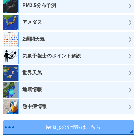
PM2.5分布予測
アメダス
2週間天気
気象予報士のポイント解説
世界天気
地震情報
熱中症情報
tenki.jpの全情報はこちら