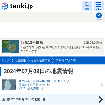
tenki.jp
検索
メニュー
現在地
台風13号情報
08日04:00現在
大型で非常に強い台風13号が久米島の北北西約40kmを南南西に
進んでいます
トップ
地震情報
過去の地震情報
2024年07月09日
2024年07月09日の地震情報
発生時刻：2024年07月09日01時27分頃
震源地：岩手県沿岸北部
M3.7
最大震度：1
翌日(2024年07月10日)の地震一覧