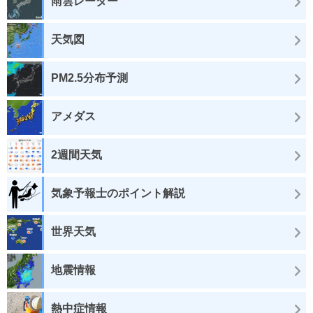
雨雲レーダー
天気図
PM2.5分布予測
アメダス
2週間天気
気象予報士のポイント解説
世界天気
地震情報
熱中症情報