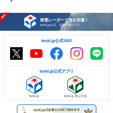
雨雲レーダーで雨を回避！
tenki.jp公式 天気予報アプリ
tenki.jp公式SNS
tenki.jp公式アプリ
tenki.jp
tenki.jp 登山天気