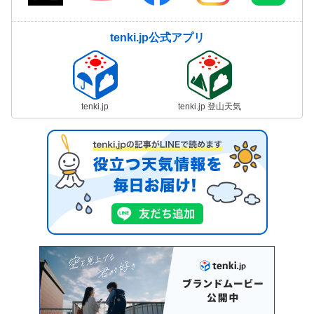
tenki.jp公式アプリ
tenki.jp
tenki.jp 登山天気