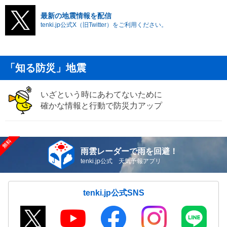
最新の地震情報を配信
tenki.jp公式X（旧Twitter）をご利用ください。
「知る防災」地震
いざという時にあわてないために
確かな情報と行動で防災力アップ
雨雲レーダーで雨を回避！
tenki.jp公式 天気予報アプリ
tenki.jp公式SNS