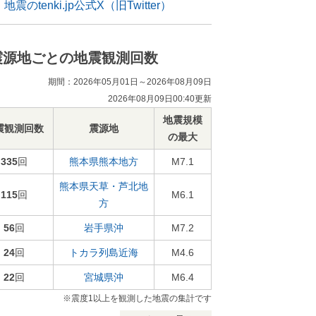
地震のtenki.jp公式X（旧Twitter）
震源地ごとの地震観測回数
期間：2026年05月01日～2026年08月09日
2026年08月09日00:40更新
地震規模
震観測回数
震源地
の最大
335
回
熊本県熊本地方
M7.1
熊本県天草・芦北地
115
回
M6.1
方
56
回
岩手県沖
M7.2
24
回
トカラ列島近海
M4.6
22
回
宮城県沖
M6.4
※震度1以上を観測した地震の集計です