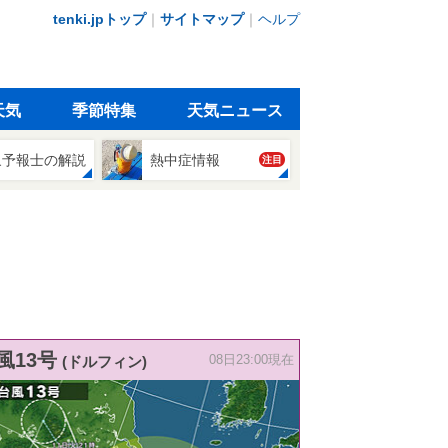
tenki.jpトップ
｜
サイトマップ
｜
ヘルプ
天気
季節特集
天気ニュース
象予報士の解説
熱中症情報
注目
風13号
(ドルフィン)
08日23:00現在