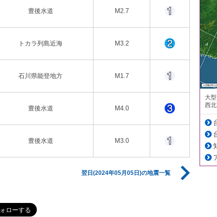
豊後水道
M2.7
トカラ列島近海
M3.2
石川県能登地方
M1.7
大型
西北
豊後水道
M4.0
豊後水道
M3.0
翌日(2024年05月05日)の地震一覧