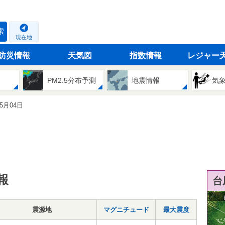
索
現在地
防災情報
天気図
指数情報
レジャー
PM2.5分布予測
地震情報
気
05月04日
報
台
震源地
マグニチュード
最大震度