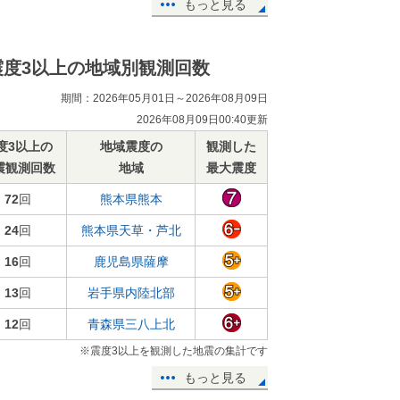
もっと見る
震度3以上の地域別観測回数
期間：2026年05月01日～2026年08月09日
2026年08月09日00:40更新
度3以上の
地域震度の
観測した
震観測回数
地域
最大震度
72
回
熊本県熊本
24
回
熊本県天草・芦北
16
回
鹿児島県薩摩
13
回
岩手県内陸北部
12
回
青森県三八上北
※震度3以上を観測した地震の集計です
もっと見る