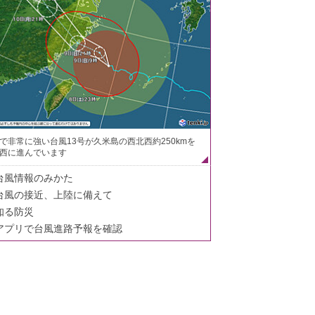
で非常に強い台風13号が久米島の西北西約250kmを
西に進んでいます
台風情報のみかた
台風の接近、上陸に備えて
知る防災
アプリで台風進路予報を確認