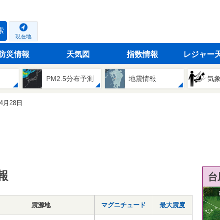
索
現在地
防災情報
天気図
指数情報
レジャー
PM2.5分布予測
地震情報
気
04月28日
報
台
震源地
マグニチュード
最大震度