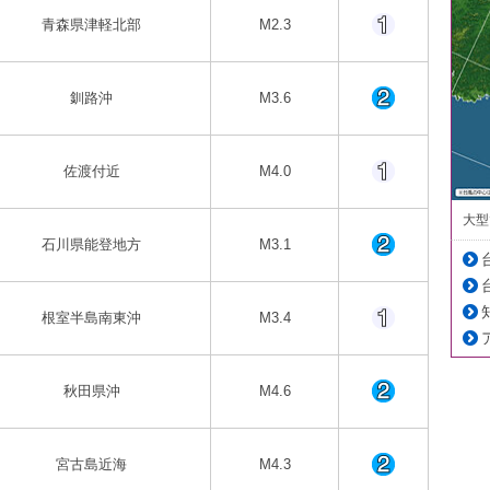
青森県津軽北部
M2.3
釧路沖
M3.6
佐渡付近
M4.0
大型
石川県能登地方
M3.1
根室半島南東沖
M3.4
秋田県沖
M4.6
宮古島近海
M4.3