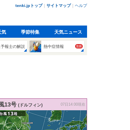
tenki.jpトップ
｜
サイトマップ
｜
ヘルプ
天気
季節特集
天気ニュース
象予報士の解説
熱中症情報
注目
風13号
(ドルフィン)
07日14:00現在