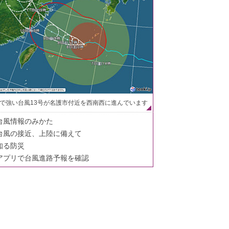
で強い台風13号が名護市付近を西南西に進んでいます
台風情報のみかた
台風の接近、上陸に備えて
知る防災
アプリで台風進路予報を確認