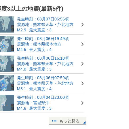
震度3以上の地震(最新5件)
発生時刻：08月07日06:56頃
震源地：熊本県天草・芦北地方
M2.9
最大震度：3
発生時刻：08月06日19:49頃
震源地：熊本県熊本地方
M4.5
最大震度：4
発生時刻：08月06日16:18頃
震源地：熊本県天草・芦北地方
M4.0
最大震度：3
発生時刻：08月06日07:59頃
震源地：熊本県天草・芦北地方
M5.1
最大震度：4
発生時刻：08月04日23:00頃
震源地：宮城県沖
M4.6
最大震度：3
もっと見る