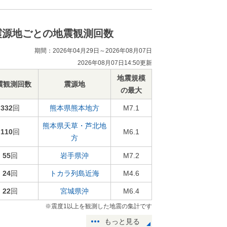
震源地ごとの地震観測回数
期間：2026年04月29日～2026年08月07日
2026年08月07日14:50更新
地震規模
震観測回数
震源地
の最大
332
回
熊本県熊本地方
M7.1
熊本県天草・芦北地
110
回
M6.1
方
55
回
岩手県沖
M7.2
24
回
トカラ列島近海
M4.6
22
回
宮城県沖
M6.4
※震度1以上を観測した地震の集計です
もっと見る