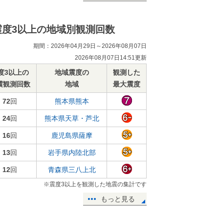
震度3以上の地域別観測回数
期間：2026年04月29日～2026年08月07日
2026年08月07日14:51更新
度3以上の
地域震度の
観測した
震観測回数
地域
最大震度
72
回
熊本県熊本
24
回
熊本県天草・芦北
16
回
鹿児島県薩摩
13
回
岩手県内陸北部
12
回
青森県三八上北
※震度3以上を観測した地震の集計です
もっと見る