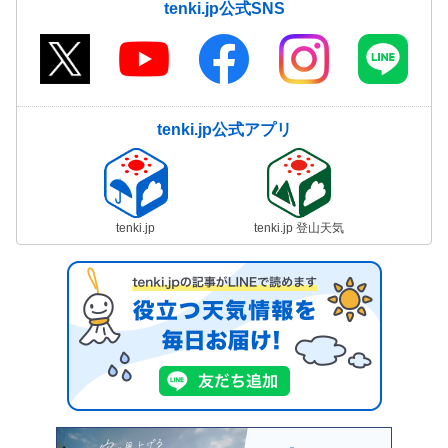
tenki.jp公式SNS
tenki.jp公式アプリ
tenki.jp
tenki.jp 登山天気