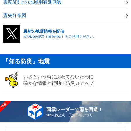
震度3以上の地域別観測回数
震央分布図
最新の地震情報を配信
tenki.jp公式X（旧Twitter）をご利用ください。
「知る防災」地震
いざという時にあわてないために
確かな情報と行動で防災力アップ
雨雲レーダーで雨を回避！
tenki.jp公式 天気予報アプリ