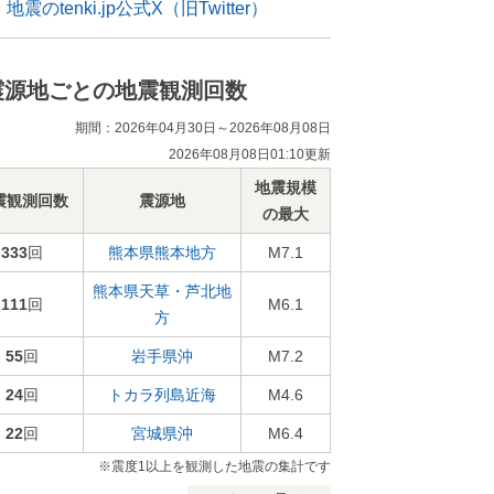
地震のtenki.jp公式X（旧Twitter）
震源地ごとの地震観測回数
期間：2026年04月30日～2026年08月08日
2026年08月08日01:10更新
地震規模
震観測回数
震源地
の最大
333
回
熊本県熊本地方
M7.1
熊本県天草・芦北地
111
回
M6.1
方
55
回
岩手県沖
M7.2
24
回
トカラ列島近海
M4.6
22
回
宮城県沖
M6.4
※震度1以上を観測した地震の集計です