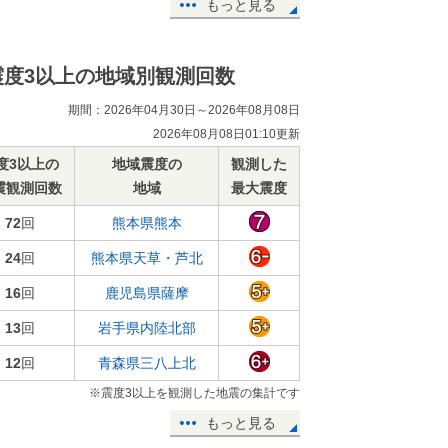
もっと見る
震度3以上の地域別観測回数
期間：2026年04月30日～2026年08月08日
2026年08月08日01:10更新
度3以上の
地域震度の
観測した
震観測回数
地域
最大震度
72
回
熊本県熊本
24
回
熊本県天草・芦北
16
回
鹿児島県薩摩
13
回
岩手県内陸北部
12
回
青森県三八上北
※震度3以上を観測した地震の集計です
もっと見る