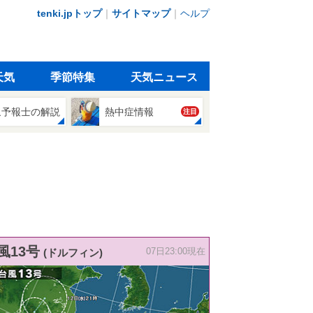
tenki.jpトップ
｜
サイトマップ
｜
ヘルプ
天気
季節特集
天気ニュース
象予報士の解説
熱中症情報
注目
風13号
(ドルフィン)
07日23:00現在