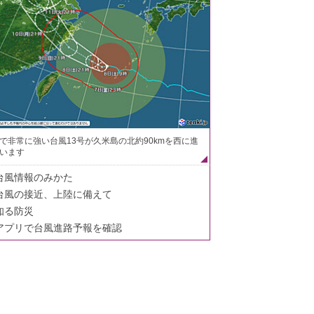
で非常に強い台風13号が久米島の北約90kmを西に進
います
台風情報のみかた
台風の接近、上陸に備えて
知る防災
アプリで台風進路予報を確認