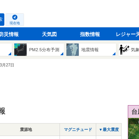
索
現在地
防災情報
天気図
指数情報
レジャー
PM2.5分布予測
地震情報
気
03月27日
報
台
震源地
マグニチュード
▼最大震度