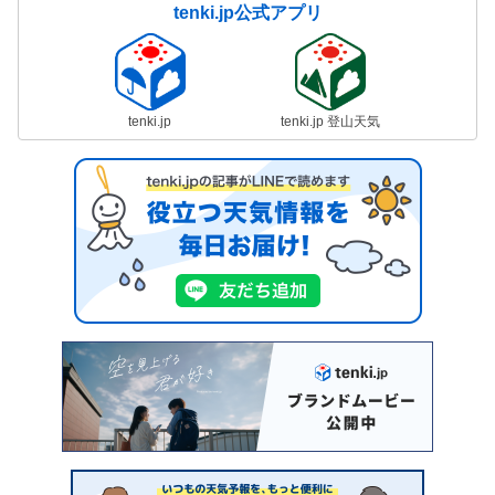
tenki.jp公式アプリ
tenki.jp
tenki.jp 登山天気