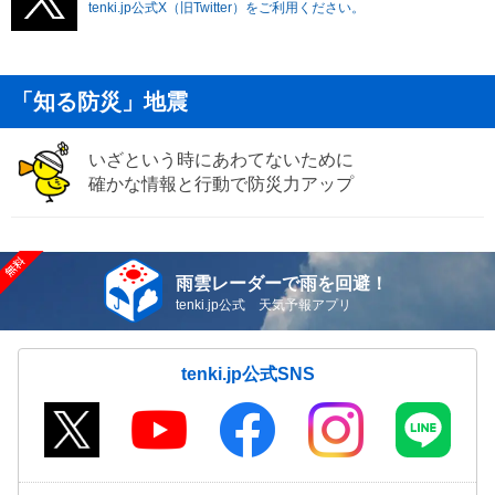
tenki.jp公式X（旧Twitter）をご利用ください。
「知る防災」地震
いざという時にあわてないために
確かな情報と行動で防災力アップ
雨雲レーダーで雨を回避！
tenki.jp公式 天気予報アプリ
tenki.jp公式SNS