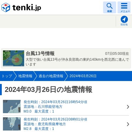
tenki.jp
検索
メニュー
現在地
台風13号情報
07日05:00現在
大型で強い台風13号が沖永良部島の東約140kmを西北西に進んで
います
トップ
地震情報
過去の地震情報
2024年03月26日
2024年03月26日の地震情報
発生時刻：2024年03月26日16時54分頃
震源地：石川県能登地方
M3.0
最大震度：1
発生時刻：2024年03月26日08時01分頃
震源地：鹿児島県薩摩地方
M2.8
最大震度：1