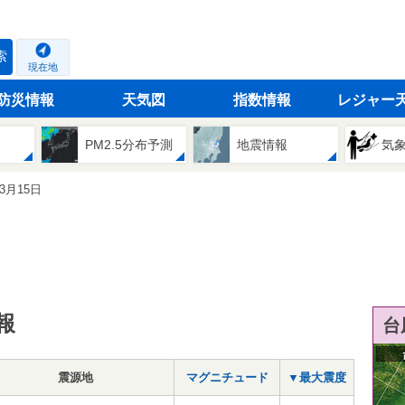
索
現在地
防災情報
天気図
指数情報
レジャー
PM2.5分布予測
地震情報
気
03月15日
報
台
震源地
マグニチュード
▼最大震度