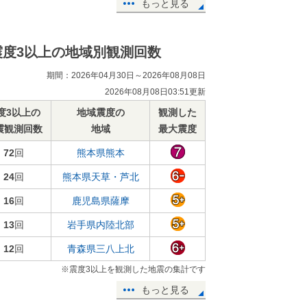
もっと見る
震度3以上の地域別観測回数
期間：2026年04月30日～2026年08月08日
2026年08月08日03:51更新
度3以上の
地域震度の
観測した
震観測回数
地域
最大震度
72
回
熊本県熊本
24
回
熊本県天草・芦北
16
回
鹿児島県薩摩
13
回
岩手県内陸北部
12
回
青森県三八上北
※震度3以上を観測した地震の集計です
もっと見る