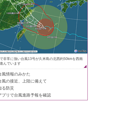
で非常に強い台風13号が久米島の北西約50kmを西南
進んでいます
台風情報のみかた
台風の接近、上陸に備えて
知る防災
アプリで台風進路予報を確認