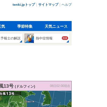
tenki.jpトップ
｜
サイトマップ
｜
ヘルプ
天気
季節特集
天気ニュース
象予報士の解説
熱中症情報
注目
風13号
(ドルフィン)
08日02:00現在