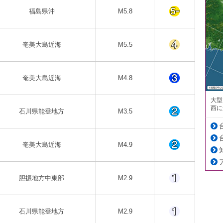
福島県沖
M5.8
奄美大島近海
M5.5
奄美大島近海
M4.8
大型
西に
石川県能登地方
M3.5
奄美大島近海
M4.9
胆振地方中東部
M2.9
石川県能登地方
M2.9