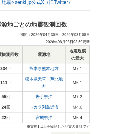
地震のtenki.jp公式X（旧Twitter）
震源地ごとの地震観測回数
期間：2026年04月30日～2026年08月08日
2026年08月08日03:50更新
地震規模
震観測回数
震源地
の最大
334
回
熊本県熊本地方
M7.1
熊本県天草・芦北地
111
回
M6.1
方
55
回
岩手県沖
M7.2
24
回
トカラ列島近海
M4.6
22
回
宮城県沖
M6.4
※震度1以上を観測した地震の集計です