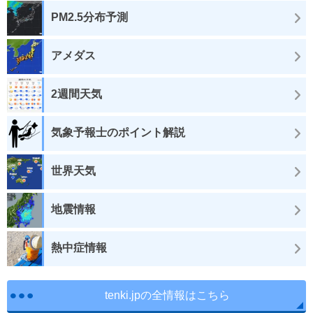
PM2.5分布予測
アメダス
2週間天気
気象予報士のポイント解説
世界天気
地震情報
熱中症情報
tenki.jpの全情報はこちら