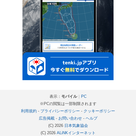
表示：
モバイル
｜
PC
※PCの閲覧は一部制限されます
利用規約
-
プライバシーポリシー
-
クッキーポリシー
広告掲載
-
お問い合わせ
-
ヘルプ
(C) 2026
日本気象協会
(C) 2026
ALiNKインターネット