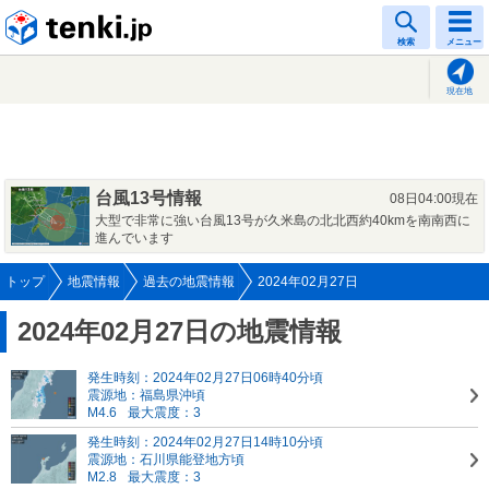
tenki.jp
検索
メニュー
現在地
台風13号情報
08日04:00現在
大型で非常に強い台風13号が久米島の北北西約40kmを南南西に
進んでいます
トップ
地震情報
過去の地震情報
2024年02月27日
2024年02月27日の地震情報
発生時刻：2024年02月27日06時40分頃
震源地：福島県沖頃
M4.6
最大震度：3
発生時刻：2024年02月27日14時10分頃
震源地：石川県能登地方頃
M2.8
最大震度：3