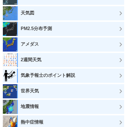
天気図
PM2.5分布予測
アメダス
2週間天気
気象予報士のポイント解説
世界天気
地震情報
熱中症情報