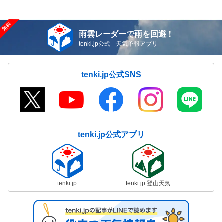
雨雲レーダーで雨を回避！
tenki.jp公式 天気予報アプリ
tenki.jp公式SNS
tenki.jp公式アプリ
tenki.jp
tenki.jp 登山天気