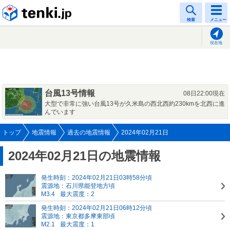
tenki.jp
検索
メニュー
現在地
台風13号情報
08日22:00現在
大型で非常に強い台風13号が久米島の西北西約230kmを北西に進
んでいます
トップ
地震情報
過去の地震情報
2024年02月21日
2024年02月21日の地震情報
発生時刻：2024年02月21日03時58分頃
震源地：石川県能登地方頃
M3.4
最大震度：2
発生時刻：2024年02月21日06時12分頃
震源地：東京都多摩東部頃
M2.1
最大震度：1